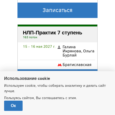
Записаться
НЛП-Практик 7 ступень
163 поток
15 - 16 мая 2027 г.
Галина
Икрянова
,
Ольга
Бурлай
Братиславская
Записаться
Использование cookie
Используем cookie, чтобы собирать аналитику и делать сайт
лучше.
НЛП-Практик 3 ступень
Пользуясь сайтом, Вы соглашаетесь с этим.
164 поток
Ок
22 - 23 мая 2027 г.
Анатолий