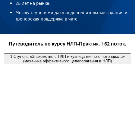
25 лет на рынке.
Между ступенями даются дополнительные задания и
тренерская поддержка в чате.
Путеводитель по курсу НЛП-Практик. 162 поток.
1
Ступень
«Знакомство с НЛП и кузница личного потенциала»
(механика эффективного целеполагания в НЛП)
Лучшая стратегия начала пути — это не только
определение, куда и зачем идти, но и понимание того,
что тебя там встретит.
Темы ступени:
Спецификация цели.
Стратегия работы с целью.
Модель T.O.T.E.
Стратегия творчества Уолта Диснея.
Развитие стратегического мышления.
Использование высокопродуктивных состояний.