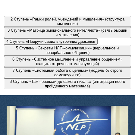
Работа с мечтами и креативное мышление.
2
Ступень
«Рамки ролей, убеждений и мышления» (структура
мышления)
3
Ступень
«Матрица эмоционального интеллекта» (связь эмоций
и мышления)
4
Ступень
«Приручи своих внутренних драконов
5
Ступень
«Секреты НЛП-коммуникации» (вербальное и
невербальное общение)
6
Ступень
«Системное мышление и управление общением»
(защита от речевых манипуляций)
7
Ступень
«Системная работа с целями» (модель быстрого
самокоучинга)
8
Ступень
«Там черепахи до самого низа…» (интеграция всего
пройденного материала)