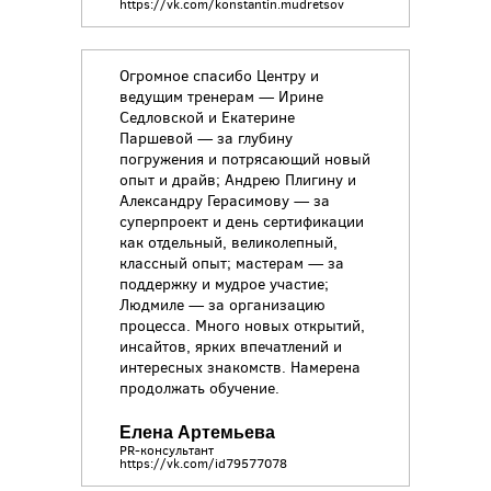
https://vk.com/konstantin.mudretsov
Огромное спасибо Центру и
ведущим тренерам — Ирине
Седловской и Екатерине
Паршевой — за глубину
погружения и потрясающий новый
опыт и драйв; Андрею Плигину и
Александру Герасимову — за
суперпроект и день сертификации
как отдельный, великолепный,
классный опыт; мастерам — за
поддержку и мудрое участие;
Людмиле — за организацию
процесса. Много новых открытий,
инсайтов, ярких впечатлений и
интересных знакомств. Намерена
продолжать обучение.
Елена Артемьева
PR-консультант
https://vk.com/id79577078