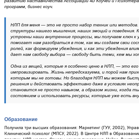
развитию наставничества Ассоциации 4D Коучей и Психотера
программ, бизнес коуч.
НЛП для меня — это не просто набор техник или методов.
структуры нашего мышления, наших эмоций и поведения. К
устроены наши внутренние процессы, мы получаем ключ к 
помогает нам разобраться в том, как мы создаем свои со
ролей, как формируем убеждения, и как эти убеждения вли
дает нам свободу выбора — свободу быть теми, кем мы х
Одна из вещей, которые я особенно ценю в НЛП, — это его
импровизировать. Жизнь непредсказуема, и порой нам прих
которым мы не готовы. Но благодаря НЛП мы можем быст
решения и действовать эффективно даже в условиях неоп
становится не просто навыком, а образом жизни, когда ты
состоянием и использовать ресурсы, которые уже есть вн
Образование
Получила три высших образования: Маркетинг (ГУУ, 2002), Управ
Клинический психолог (МПСУ, 2022). В Центре НЛП в Образовани