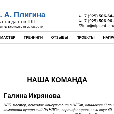
. А. Плигина
506-64-
+7 (925)
506-96-
+7 (925)
ь стандартов НЛП
info@nlpcenter.r
ег. № №040287 от 27.08.2019
 МАСТЕР
ТРЕНИНГИ
ОТЗЫВЫ
ПРОЕКТЫ
НАПР
НАША КОМАНДА
Галина Икрянова
НЛП-мастер, психолог-консультант в НЛПт, клинический псих
комитета супервизий РА НЛПт, сертифицированный коуч 4D,