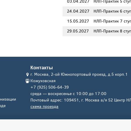
03.04.2027
НЛП-Практик 5 сту
24.04.2027
НЛП-Практик 6 сту
15.05.2027
НЛП-Практик 7 сту
29.05.2027
НЛП-Практик 8 сту
Контакты
г. Москва, 2-ой Южнопортовый проезд, д.5 корп.1
Кожуховская
+7 (925) 506-64-39
среда — воскресенье с 10:00 до 17:00
анизации
Почтовый адрес: 109451, г. Москва а/я 52 Центр Н
оде
схема проезда
E-mail:
info@nlpcenter.ru
Конфидециальност