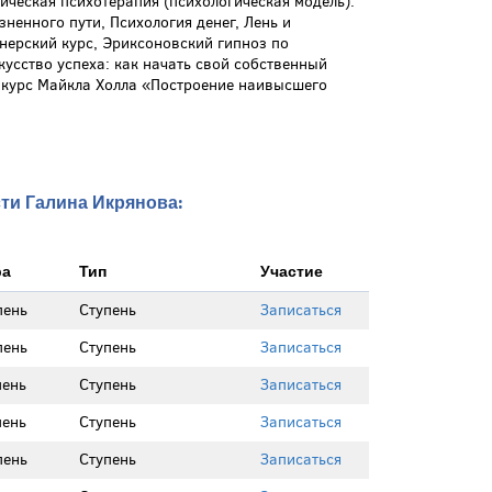
ическая психотерапия (психологическая модель).
зненного пути, Психология денег, Лень и
нерский курс, Эриксоновский гипноз по
усство успеха: как начать свой собственный
, курс Майкла Холла «Построение наивысшего
сти Галина Икрянова:
ра
Тип
Участие
пень
Ступень
Записаться
пень
Ступень
Записаться
пень
Ступень
Записаться
пень
Ступень
Записаться
пень
Ступень
Записаться