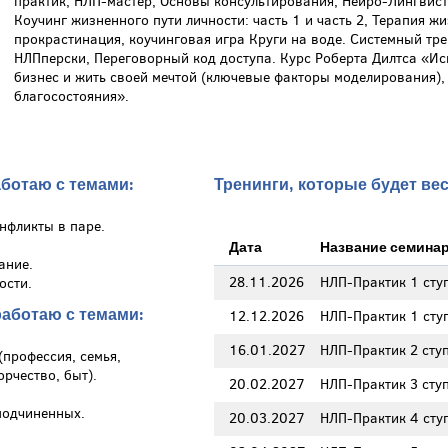
практик, НЛП-мастер, Основы консультирования, Нейро-Лингвист
Коучинг жизненного пути личности: часть 1 и часть 2, Терапия жи
прокрастинация, коучинговая игра Круги на воде. Системный тре
НЛПперски, Переговорный код доступа. Курс Роберта Дилтса «Иск
бизнес и жить своей мечтой (ключевые факторы моделирования)
благосостояния».
ботаю с темами:
Тренинги, которые будет ве
нфликты в паре.
Дата
Название семина
ание.
28.11.2026
НЛП-Практик 1 сту
ости.
работаю с темами:
12.12.2026
НЛП-Практик 1 сту
16.01.2027
НЛП-Практик 2 сту
профессия, семья,
орчество, быт).
20.02.2027
НЛП-Практик 3 сту
подчиненных.
20.03.2027
НЛП-Практик 4 сту