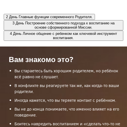
Распределение родительских функций между всеми
значимыми родственниками ребенка.
2
День
Главные функции современного Родителя.
3
День
Построение собственного подхода к воспитанию на
основе сформированной Миссии.
4
День
Личное общение с ребенком как ключевой инструмент
воспитания.
Вам знакомо это?
Вы стараетесь быть хорошим родителем, но ребёнок
всё равно не слушает.
В конфликте вы реагируете так же, как когда-то ваши
родители.
Иногда кажется, что вы теряете контакт с ребёнком.
Вы не до конца понимаете, что именно влияет на его
поведение.
Боитесь навредить воспитанием и «сделать что-то не