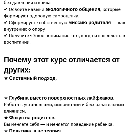
без давления и крика.
экологичного общения
✔ Освоите навыки
, которые
формируют здоровую самооценку.
миссию родителя
✔ Сформируете собственную
— как
внутреннюю опору
✔ Получите чёткое понимание: что, когда и как делать в
воспитании.
Почему этот курс отличается от
других:
★ Системный подход.
Вы поймёте, как устроено развитие ребёнка, а не
получите набор разрозненных советов.
Глубина вместо поверхностных лайфхаков.
★
Работа с установками, импринтами и бессознательным
влиянием.
★ Фокус на родителе.
Вы меняете себя — и меняется поведение ребёнка.
Практика, а не теория.
★