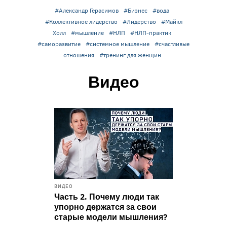
#Александр Герасимов
#Бизнес
#вода
#Коллективное лидерство
#Лидерство
#Майкл
Холл
#мышление
#НЛП
#НЛП-практик
#саморазвитие
#системное мышление
#счастливые
отношения
#тренинг для женщин
Видео
ВИДЕО
Часть 2. Почему люди так
упорно держатся за свои
старые модели мышления?