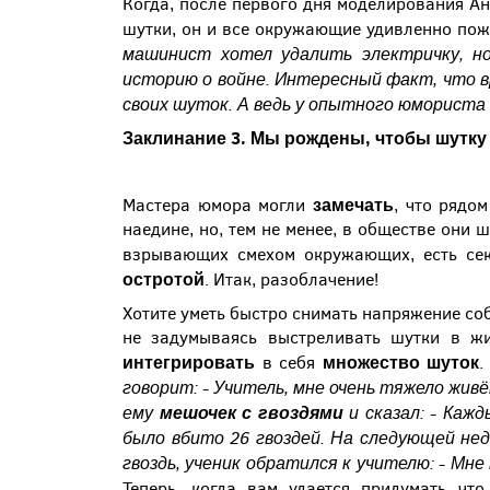
Когда, после первого дня моделирования Ан
шутки, он и все окружающие удивленно пож
машинист хотел удалить электричку, н
историю о войне. Интересный факт, что в
своих шуток. А ведь у опытного юмориста
Заклинание 3. Мы рождены, чтобы шутку
замечать
Мастера юмора могли
, что рядо
наедине, но, тем не менее, в обществе они 
взрывающих смехом окружающих, есть сек
остротой
. Итак, разоблачение!
Хотите уметь быстро снимать напряжение со
не задумываясь выстреливать шутки в жи
интегрировать
множество шуток
в себя
.
говорит:
- Учитель, мне очень тяжело жив
ему
мешочек с гвоздями
и сказал:
- Кажд
было вбито 26 гвоздей. На следующей нед
гвоздь, ученик обратился к учителю:
- Мне
Теперь, когда вам удается придумать чт