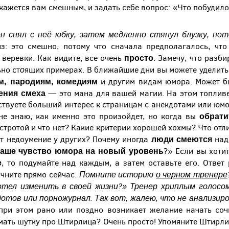
окажется вам смешным, и задать себе вопрос: «Что побудило
н снял с неё юбку, затем медленно стянул блузку, пот
: это смешно, потому что сначала предполагалось, что
просто
 веревки. Как видите, все очень
. Замечу, что разб
о
но ст
ящих примерах. В ближайшие дни вы можете уделит
ам, пародиям, комедиям
и другим видам юмора. Может б
ения смеха
— это мана для вашей магии. На этом топлив
ствуете больший интерес к страницам с анекдотами или юмо
обрати
не знаю, как именно это произойдет, но когда вы
стротой и что нет? Какие критерии хорошей хохмы? Что отл
люди смеются
т недоумение у других? Почему иногда
над
ваше чувство юмора на новый уровень
?» Если вы хоти
е
, то подумайте над каждым, а затем оставьте его. Ответ
Помните историю
о черном тренере
ачните прямо сейчас.
тел изменить в своей жизни?» Тренер хриплым голосом
отов или порножурнал. Так вот, жалею, что не анализир
 при этом рано или поздно возникает желание начать с
ать шутку про Штирлица? Очень просто! Упомяните Штирли