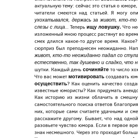
актуальную тему: сейчас это статья о юморе
читатели смеются над статьей. Я могу опи
ухохатывался, держась за живот, кто-то
слезы с лица...
ищу ловушку.
Теперь
Что не
изложенный мною процесс растянут во време
смех длился какое-то другое время. Како
сюрприз был преподнесен неожиданно. Нап
живот, кто-то неожиданно падал со стула
естественно, так душевно и сладко, что 
сочиняйте
шутки. Каждый день
то число хо
мотивировать
Что вас может
создавать юмо
осуществить
? Как оценить качество созд
известные юмористы? Как придумать анекдо
Как историю из жизни облачить в смешну
самостоятельного поиска ответов благоприя
них, которые сами считаете удачными и с
расскажите другому. Бывает, что над одно
разовьете чувство юмора. Если в первое вре
знак несмешного. Через это проходит боль