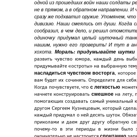
одной из прошедших войн наши солдаты ре
не в прямом, а в обратном направлении. И
сразу же подхватил оружие. Упомянем, что 
дивизию. Наши смеялись от души.
Когда 
сообразил, в чем дело, и решил отомстит
одиночку придумал целый шуточный танк
нашим, нужно его проверить! И тут в а
хохота.
Мораль: придумывайте шутки с
развить чувство юмора, каждый день вы
придумывайте «остроты» на выбранную тему. 
насладит
ься чувством восторга
, которо
вам будет их сочинять. Определите для себ
с легкостью
Когда почувствуете, что
можете 
смешное
начнете конструировать
на лету,
помогающих создавать самый уникальный ю
другом Сергеем Кузнецовым, который сдел
каждый придумал о ней десять шуток. Обязат
приколами и даем друг другу обратную св
почему-то в эти периоды в жизни было
спонтанно
окончательно не настроится
зар