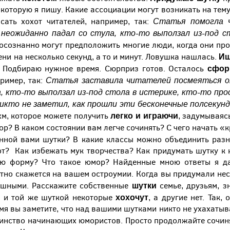
, которую я пишу. Какие ассоциации могут возникать на тем
Статья помогла 
сать хохот читателей, например, так:
 неожиданно падал со стула, кто-то выползал из-под 
осознанно могут предположить многие люди, когда они проч
Ищ
ни на несколько секунд, а то и минут. Ловушка нашлась.
сфор
е? Подбираю нужное время. Сюрприз готов. Осталось
Статья заставила читателей посмеяться от
ример, так:
, кто-то выползал из-под стола в истерике, кто-то про
никто не заметил, как прошли эти бесконечные полсекунд
легко и играючи
хм, которое можете получить
, задумываяс
р? В каком состоянии вам легче сочинять? С чего начать «
анной вами шутки? В какие классы можно объединить раз
т? Как избежать мук творчества? Как придумать шутку к 
ю форму? Что такое юмор? Найденные мною ответы я да
тно скажется на вашем остроумии. Когда вы придумали нес
шутки
мешными. Расскажите собственные
семье, друзьям, з
хохочут
й и той же шуткой некоторые
, а другие нет. Так
мя вы заметите, что над вашими шутками никто не ухахатыв
шинство начинающих юмористов. Просто продолжайте сочин