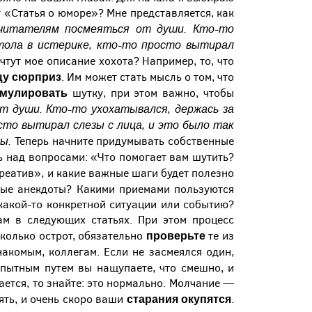
у «Статья о юморе»? Мне представляется, как
читателям посмеяться от души. Кто-то
стола в истерике, кто-то просто вытирал
тут мое описание хохота? Например, то, что
у сюрприз
. Им может стать мысль о том, что
мулировать
шутку, при этом важно, чтобы
 души. Кто-то ухохатывался, держась за
сто вытирал слезы с лица, и это было так
ы.
Теперь начните придумывать собственные
ь над вопросами: «Что помогает вам шутить?
креатив», и какие важные шаги будет полезно
ные анекдоты? Какими приемами пользуются
какой-то конкретной ситуации или событию?
м в следующих статьях. При этом процесс
проверьте
колько острот, обязательно
те из
накомым, коллегам. Если не засмеялся один,
, опытным путем вы нащупаете, что смешно, и
ается, то знайте: это нормально. Молчание —
старания окупятся
ять, и очень скоро ваши
.