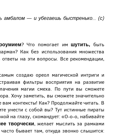
 амбалом — и убегаешь быстренько... (с)
роумием
шутить,
? Что помогает им
быть
карман? Как без использования множества
 ответы на эти вопросы. Все рекомендации,
самым создаю ореол магической интриги и
астраивая фильтры восприятия на развитие
лачения магии смеха. По пути вы сможете
ра. Хочу заметить, вы сможете значительно
 вам контексты! Как? Продолжайте читать. В
ите унести с собой вы? Тут истинные пираты
кой на глазу, скомандует: «О-о-о, набивайте
ее творчески
, желает мыслить за рамками
х часто бывает там, откуда звонко слышится: