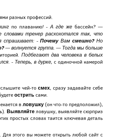
лями разных профессий.
енинг
!
- А где же
?
—
по плаванию
бассейн
е словами тренер расхохотался так, что
я спрашивает: -
Почему
Вам
смешно?
Но
о?
— волнуется группа. — Тогда мы больше
. Подбегают два человека в белых
иторией
лся. - Теперь, в дурке,
с одиночной камерой
смех
 услышите чей-то
, сразу задавайте себе
острить
будете
сами.
ловушку
екается в
(он что-то предположил),
Выявляйте
ь).
ловушку, выявляйте сюрприз
 этих простых словах таится ключевая деталь
 Для этого вы можете открыть любой сайт с