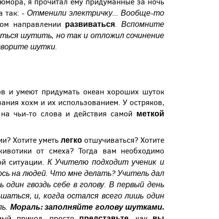
 юмора, я прочитал ему придуманные за ночь
- Отменили электричку... Вообще-то
а так:
развиваться
Вспомните
ком направлении
.
ться шутить, но так и отложил сочинение
творите шутки.
тов и умеют придумать океан хороших шуток
ания хохм и их использованием. У остряков,
т
меткой
на чьи-то слова и действия самой
легко
ии? Хотите уметь
отшучиваться? Хотите
животики от смеха? Тогда вам необходимо
К Учителю подходит ученик и
ой ситуации.
юсь на людей. Что мне делать?
Учитель дал
 один гвоздь себе в голову.
В первый день
шаться, и, когда остался всего лишь один
ь.
Мораль: заполняйте голову шутками.
представьте
вы
сный прикол, просто
, как