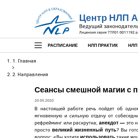
Центр НЛП А
Ведущий законодател
Лицензия серия 77Л01 0011192 р
РАСПИСАНИЕ
НЛП ПРАКТИК
НЛП
Главная
Направления
Сеансы смешной магии с 
20.05.2020
В настоящей работе речь пойдет об одно
мгновенную и сильную отдачу от собеседн
анекдот
—
рефрейминг или раскрутка;
это н
великий жизненный путь
просто
? Вы гот
использовать
вопрос: «Вы хотите
такие мо