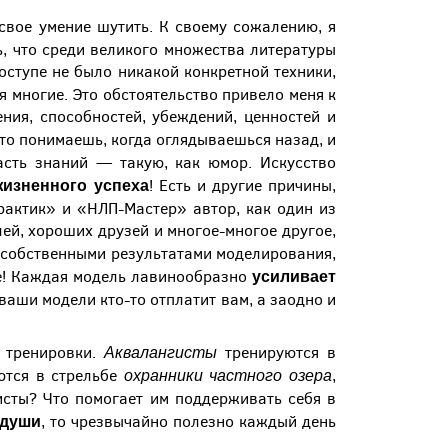
свое умение шутить. К своему сожалению, я
ь, что среди великого множества литературы
оступе не было никакой конкретной техники,
я многие. Это обстоятельство привело меня к
ния, способностей, убеждений, ценностей и
то понимаешь, когда оглядываешься назад, и
сть знаний — такую, как юмор. Искусство
жизненного успеха
! Есть и другие причины,
рактик» и «НЛП-Мастер» автор, как один из
ей, хороших друзей и многое-многое другое,
 собственными результатами моделирования,
усиливает
те! Каждая модель лавинообразно
 ваши модели кто-то отплатит вам, а заодно и
Аквалангисты
е тренировки.
тренируются в
охранники частного озера
ются в стрельбе
,
исты? Что помогает им поддерживать себя в
 души
, то чрезвычайно полезно каждый день