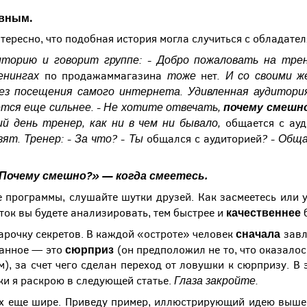
явным.
нтересно, что подобная история могла случиться с обладате
иторию и говорит группе: - Добро пожаловать на тр
ренингах
тоже
.
И со своими ж
по продажаммагазина
нет
ез посещения самого интернета. Удивленная аудитори
ется еще сильнее. - Не хотите отвечать,
почему смешн
ий день тренер, как ни в чем ни бывало,
общается с ауд
зят. Тренер:
- За что? - Ты
?
- Обща
общался с аудиторией
«Почему смешно?» — когда смеетесь.
е программы, слушайте шутки друзей. Как засмеетесь или
качественнее
ок вы будете анализировать, тем быстрее и
сначала
рочку секретов. В каждой «остроте» человек
завл
сюрприз
данное — это
(он предположил не то, что оказалос
м), за счет чего сделан переход от ловушки к сюрпризу. В
Глаза закройте.
ки я раскрою в следующей статье.
х еще шире. Приведу пример, иллюстрирующий идею выше.