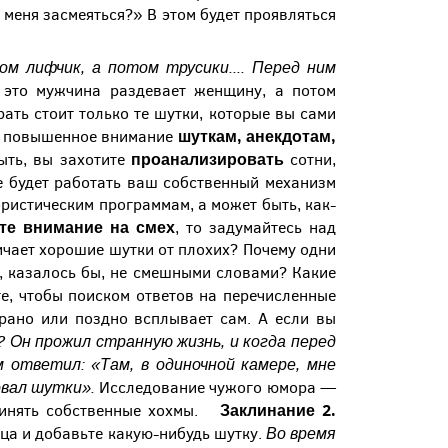
 меня засмеяться?» В этом будет проявляться
ом лифчик, а потом трусики....
Перед ним
 это мужчина раздевает женщину, а потом
ирать стоит только те шутки, которые вы сами
шуткам, анекдотам,
ь повышенное внимание
проанализировать
ыть, вы захотите
сотни,
е будет работать ваш собственный механизм
ристическим программам, а может быть, как-
те внимание на смех
, то задумайтесь над
ичает хорошие шутки от плохих? Почему одни
, казалось бы, не смешными словами? Какие
те, чтобы поиском ответов на перечисленные
 рано или поздно всплывает сам. А если вы
? Он прожил странную жизнь, и когда перед
 ответил: «Там, в одиночной камере, мне
овал шутки».
Исследование чужого юмора —
Заклинание 2.
очинять собственные хохмы.
Во время
ца и добавьте какую-нибудь шутку.