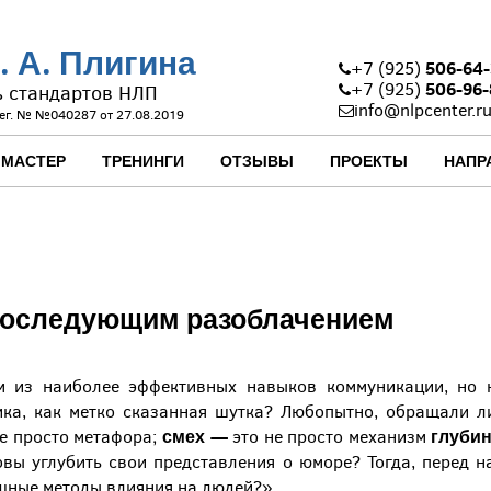
. А. Плигина
506-64-
+7 (925)
506-96-
+7 (925)
ь стандартов НЛП
info@nlpcenter.r
ег. № №040287 от 27.08.2019
 МАСТЕР
ТРЕНИНГИ
ОТЗЫВЫ
ПРОЕКТЫ
НАПР
последующим разоблачением
м из наиболее эффективных навыков коммуникации, но 
ика, как метко сказанная шутка? Любопытно, обращали л
смех
—
глуби
е просто метафора;
это не просто механизм
овы углубить свои представления о юморе? Тогда, перед 
щные методы влияния на людей?»