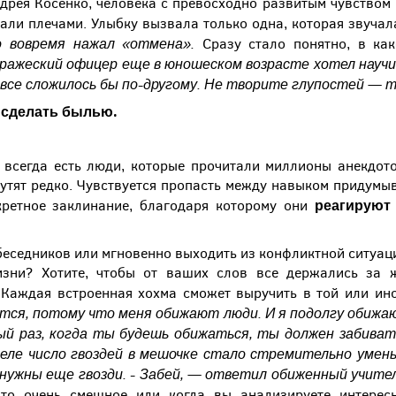
дрея Косенко, человека с превосходно развитым чувством
али плечами. Улыбку вызвала только одна, которая звучал
о вовремя нажал «отмена».
Сразу стало понятно, в ка
ражеский офицер еще в юношеском возрасте хотел научи
 все сложилось бы по-другому. Не творите глупостей — 
 сделать былью.
м всегда есть люди, которые прочитали миллионы анекдо
шутят редко. Чувствуется пропасть между навыком придумыв
реагирую
ретное заклинание, благодаря которому они
беседников или мгновенно выходить из конфликтной ситуац
зни? Хотите, чтобы от ваших слов все держались за 
 Каждая встроенная хохма сможет выручить в той или ин
ётся, потому что меня обижают люди. И я подолгу обижа
ый раз, когда ты будешь обижаться, ты должен забивать
еле число гвоздей в мешочке стало стремительно умень
 нужны еще гвозди.
- Забей, — ответил обиженный учител
о-то очень смешное или когда вы анализируете интере