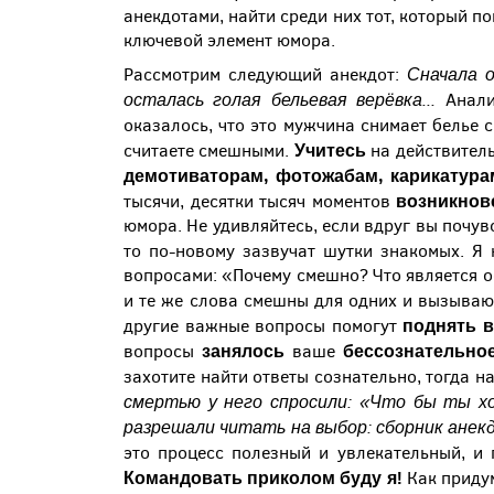
анекдотами, найти среди них тот, который п
ключевой элемент юмора.
Сначала о
Рассмотрим следующий анекдот:
осталась голая бельевая верёвка...
Анализ
оказалось, что это мужчина снимает белье с
Учитесь
считаете смешными.
на действитель
демотиваторам, фотожабам, карикатур
возникнов
тысячи, десятки тысяч моментов
юмора. Не удивляйтесь, если вдруг вы почув
то по-новому зазвучат шутки знакомых. Я 
вопросами: «Почему смешно? Что является о
и те же слова смешны для одних и вызываю
поднять 
другие важные вопросы помогут
занялось
бессознательно
вопросы
ваше
захотите найти ответы сознательно, тогда н
смертью у него спросили: «Что бы ты хо
разрешали читать на выбор: сборник анекд
это процесс полезный и увлекательный, и
Командовать приколом буду я!
Как придум