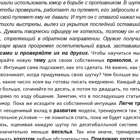
шили использовать юмор в борьбе с противником. В шут
 чтобы проверить, работает ли пулемет, его забросили 
свой пулемет ему не давали. И тут он с отвагой нажал н
стихли выстрелы, вылез из укрытия последний оставши
ь. Думать творчески офицеру не хотелось, поэтому он 
, стреляющий в обратном направлении. Оружие получил
нгаре врага прогремел ослепительный взрыв, заставив
ами и проверяйте их на других.
Чтобы научиться мы
тему
приколов
бирайте новую
для своих собственных
, и
Интуиция сама подскажет, как это сделать. Не важно, как у
е возникает, когда придумаешь свою шутку? Чем больше вы
я, какое число хохм вы готовы писать ежедневно. Каждый 
больше, сочиняйте по десять, а потом по двадцать, по пятьд
 прямо по ходу общения. Заметим, что в последующих стать
Легче т
мор. Пока же исходите из собственной интуиции.
развитие
ал неоценимый вклад в
модели, тренируемся так:
ельное условие — не ложиться спать, пока не будет «десят
язь, оценивая каждую шутку по десятибалльной системе
веселья
 значительно меньше
. Так или иначе, трениро
хохотом
Придумаю шутку
яжать
любые обстоятельства.
пр