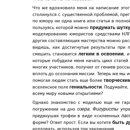
Что же вдохновило меня на написание этог
столкнулся с существенной проблемой, пр
по юмору ни одна книга или статья в полно
придумать шутк
пользуясь которой можно
моделированию юмористов средствами НЛП. 
других составляющих мастерства можно рас
видишь, как достигнутые результаты при
легким в освоении
смешить становится
, 
которые побудили меня начать цикл статей
многих участников, получил от гениев россы
вплоть до осознания миссии. Теперь же мы
творчески
помогая людям стать еще более
гениальности
вселенское поле
. Подумайте,
всему миру новыми открытиями?
Однако знакомство с моделью еще не гара
озера
Фигуристы
погружении на дно
.
упр
лас
предвкушая трофеи в виде «склеенных
быть д
форме? Ответ прост. Если вы хотите
колдовать, используя три заклинания.