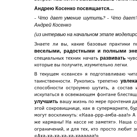
Андрею Косенко посвящается...
- Что дает умение шутить? - Что дает?!
Андрей Косенко
(из интервью на начальном этапе моделир
Знаете ли вы, какие базовые практики 
веселыми, радостными и полными эне
развивать
специальных техник начать
чув
которые вы получите, изумительно легки.
В текущем «сеансе» я подготавливаю чита
увлек
таинственности. Рукопись трепетно
способности остроумно шутить, а состав 
искупаться в освежающем фонтане блестящи
улучшить
вашу жизнь по мере прочтения д
этой сокровищнице, как в супермаркете, бу
могут воскликнуть: «Кааа-ррр-амба-ааа!» А 
же карманы! На кассе не заметят». Наша с
ограничений, и для тех, кто просто любит
«Аха-ха-ха-ха-ха-хаааааа!»