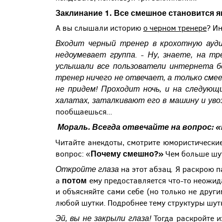
Заклинание 1. Все смешное становится 
А вы слышали историю
о черном тренере
? И
Входит черный тренер в крохотную ауд
недоумевает группа. - Ну, знаете, на т
услышали все пользователи интернета б
тренер ничего не отвечает, а только сме
не придем! Проходит ночь, и на следующ
халатах, заталкивают его в машину и уво
...
пообщаешься
Мораль.
Всегда отвечайте на вопрос: 
Читайте анекдоты, смотрите юмористически
Почему смешно?»
вопрос: «
Чем больше шут
Откройте глаза
.
на этот абзац
Я раскрою па
потом
а
ему предоставляется что-то неожи
и объясняйте сами себе (но только не други
любой шутки. Подробнее тему структуры шут
Эй, вы не закрыли глаза!
Тогда раскройте и