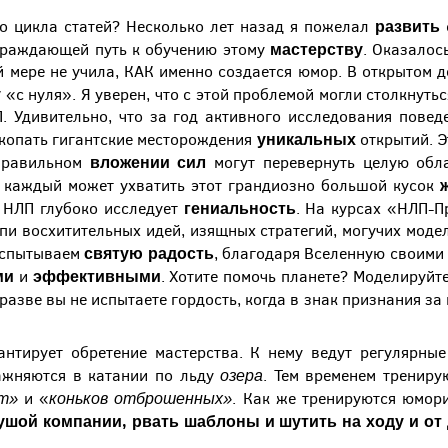
развить
о цикла статей? Несколько лет назад я пожелал
мастерству
еграждающей путь к обучению этому
. Оказалос
й мере не учила, КАК именно создается юмор. В открытом д
у
«с нуля». Я уверен, что с этой проблемой могли столкнутьс
Удивительно, что за год активного исследования поведе
уникальных
копать гигантские месторождения
открытий. Э
вложении сил
 правильном
могут перевернуть целую обла
и каждый может ухватить этот грандиозно большой кусок
гениальность
. НЛП глубоко исследует
. На курсах «НЛП-П
пи восхитительных идей, изящных стратегий, могучих модел
святую радость
 испытываем
, благодаря Вселенную своими
ми
эффективными
и
. Хотите помочь планете? Моделируй
 разве вы не испытаете гордость, когда в знак признания за
нтирует обретение мастерства. К нему ведут регулярны
озера
ажняются в катании по льду
. Тем временем трениру
т
»
коньков отброшенных»
и «
. Как же тренируются юмор
ушой компании, рвать шаблоны и шутить на ходу и от