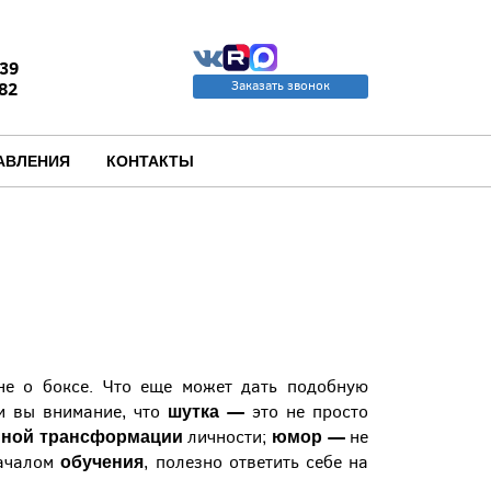
39
82
Заказать звонок
u
АВЛЕНИЯ
КОНТАКТЫ
не о боксе. Что еще может дать подобную
шутка
—
и вы внимание, что
это не просто
нной трансформации
юмор
—
личности;
не
обучения
началом
, полезно ответить себе на