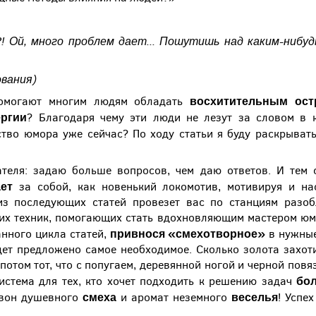
 Ой, много проблем дает... Пошутишь над каким-нибудь
ования)
восхитительным ост
помогают многим людям обладать
ргии
? Благодаря чему эти люди не лезут за словом в 
ство юмора уже сейчас? По ходу статьи я буду раскрывать
теля: задаю больше вопросов, чем даю ответов. И тем 
ает
за собой, как новенький локомотив, мотивируя и н
из последующих статей провезет вас по станциям разоб
х техник, помогающих стать вдохновляющим мастером юмо
привнося
«смехотворное»
анного цикла статей,
в нужные
дет предложено самое необходимое. Сколько золота захот
потом тот, что с попугаем, деревянной ногой и черной повяз
бол
истема для тех, кто хочет подходить к решению задач
смеха
веселья
 звон душевного
и аромат неземного
! Успе