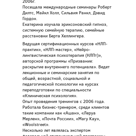
2006г.
Посещала международные семинары Роберт
Дилтс, Майкл Холл, Сильвия Ранкл, Дэвид
Гордон.
Екатерина изучала эриксоновский гипноз,
системную семейную терапию, семейные
расстановки Берта Хеллингера.
Ведущая сертификационных курсов «НЛП-
практик», «НЛП-мастер», «Нейро-
лингвистическая психотерапия (НЛПт)»,
авторской программы «Призвание:
раскрытие внутреннего потенциала». Ведет
лекционные и семинарские занятия по
общей, возрастной, социальной и
педагогической психологии на курсах
переподготовки по специальности
«Клиническая психология».
Опыт проведения тренингов с 2006 года.
Работала бизнес-тренером, среди клиентов
такие компании как «Ашан», «Леруа
Мерлен», «Почта России», «Mary Kay»,
«Woolstreet».
Несколько лет являлась экспертом